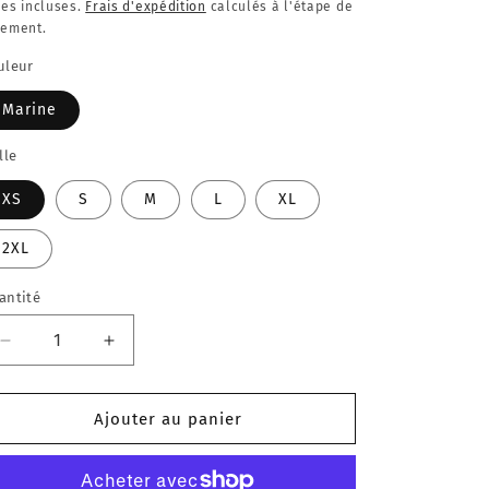
abituel
xes incluses.
Frais d'expédition
calculés à l'étape de
iement.
uleur
Marine
lle
XS
S
M
L
XL
2XL
antité
Réduire
Augmenter
la
la
quantité
quantité
de
de
Ajouter au panier
PULL
PULL
CAPUCHE
CAPUCHE
ENSEIGNEMENT
ENSEIGNEMENT