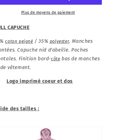
SUPÉRIEUR
SUPÉRIEUR
Plus de moyens de paiement
LL CAPUCHE
5%
/ 35%
. Manches
coton peigné
polyester
ntées. Capuche nid d'abeille. Poches
ontales. Finition bord-
bas de manches
côte
 de vêtement.
Logo imprimé coeur et dos
ide des tailles :