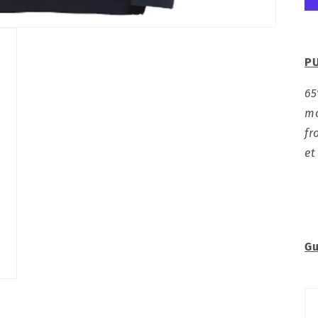
PU
6
mo
fr
et
Gu